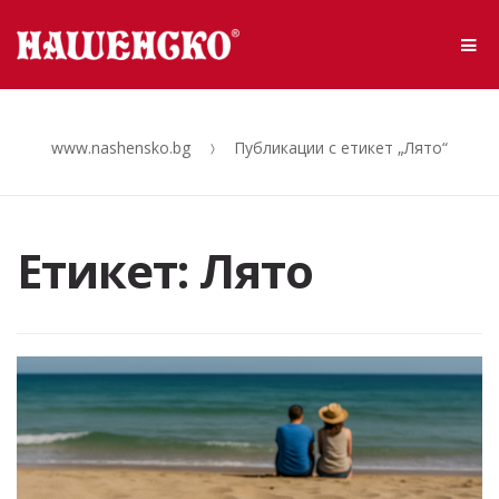
Skip to navigation
Skip to content
Me
www.nashensko.bg
Публикации с етикет „Лято“
Етикет: Лято