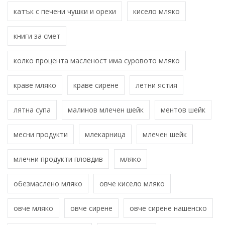
катък с печени чушки и орехи
кисело мляко
книги за смет
колко процента масленост има суровото мляко
краве мляко
краве сирене
летни ястия
лятна супа
малинов млечен шейк
ментов шейк
месни продукти
млекарница
млечен шейк
млечни продукти пловдив
мляко
обезмаслено мляко
овче кисело мляко
овче мляко
овче сирене
овче сирене нашенско