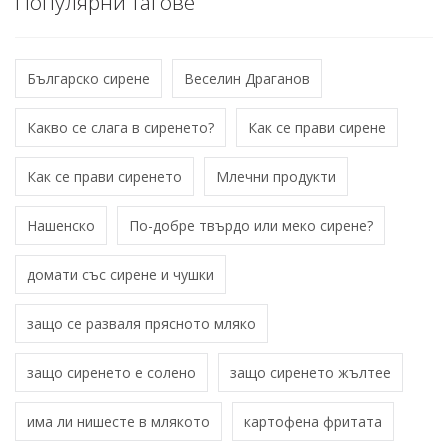
Популярни тагове
Българско сирене
Веселин Драганов
Какво се слага в сиренето?
Как се прави сирене
Как се прави сиренето
Млечни продукти
Нашенско
По-добре твърдо или меко сирене?
домати със сирене и чушки
защо се разваля прясното мляко
защо сиренето е солено
защо сиренето жълтее
има ли нишесте в млякото
картофена фритата