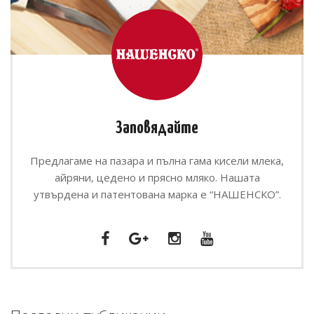
Заповядайте
Предлагаме на пазара и пълна гама кисели млека,
айряни, цедено и прясно мляко. Нашата
утвърдена и патентована марка е “НАШЕНСКО”.