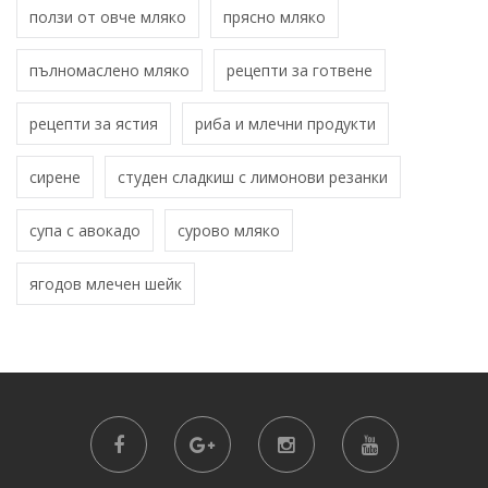
ползи от овче мляко
прясно мляко
пълномаслено мляко
рецепти за готвене
рецепти за ястия
риба и млечни продукти
сирене
студен сладкиш с лимонови резанки
супа с авокадо
сурово мляко
ягодов млечен шейк