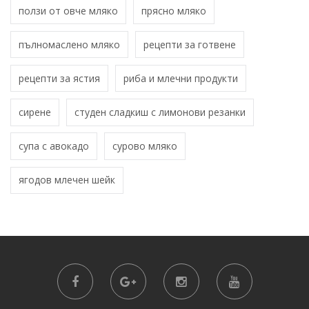
ползи от овче мляко
прясно мляко
пълномаслено мляко
рецепти за готвене
рецепти за ястия
риба и млечни продукти
сирене
студен сладкиш с лимонови резанки
супа с авокадо
сурово мляко
ягодов млечен шейк