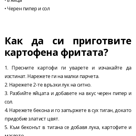
• 8 яйца
• Черен пипер и сол
Как да си приготвите
картофена фритата?
1. Пресните картофи ги уварете и изчакайте да
изстинат. Нарежете ги на малки парчета.
2. Нарежете 2-те връзки лук на ситно.
3. Разбийте яйцата и добавете на вкус черен пипер и
сол.
4. Нарежете бекона и го запържете в сух тиган, докато
придобие златист цвят.
5. Към беконът в тигана се добавя лука, картофите и
маслото.