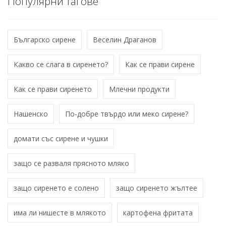
Популярни тагове
Българско сирене
Веселин Драганов
Какво се слага в сиренето?
Как се прави сирене
Как се прави сиренето
Млечни продукти
Нашенско
По-добре твърдо или меко сирене?
домати със сирене и чушки
защо се разваля прясното мляко
защо сиренето е солено
защо сиренето жълтее
има ли нишесте в млякото
картофена фритата