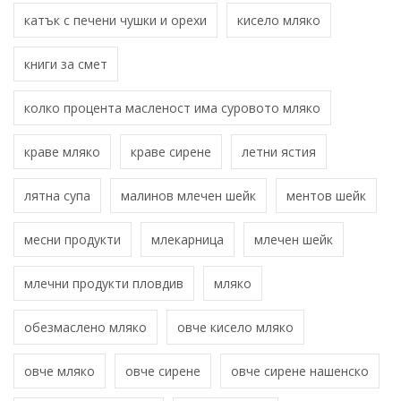
катък с печени чушки и орехи
кисело мляко
книги за смет
колко процента масленост има суровото мляко
краве мляко
краве сирене
летни ястия
лятна супа
малинов млечен шейк
ментов шейк
месни продукти
млекарница
млечен шейк
млечни продукти пловдив
мляко
обезмаслено мляко
овче кисело мляко
овче мляко
овче сирене
овче сирене нашенско