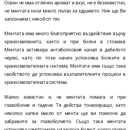
Освен че има отличен аромат и вкус, не е безизвестно,
че ментата носи много ползи за здравето. Ние ще Ви
запознаем с някой от тях.
Ментата има много благоприятно въздействие върху
храносмилането, както и при болки в стомаха.
Ментата активира антиболковия канал в дебелото
черво, като по този начин успокоява болките в
храносмилателната система. Ментата има също така
свойството да успокоява възпалителните процеси в
храносмилателната система.
Малко известно е, че ментата помага и при
главоболие и гадене. Тя действа тонизиращо, като
няколко капки масло от мента ще ви помогне да
забравите за главоболието. Също така ментата
успокоява симптомите на морска болест, което прави