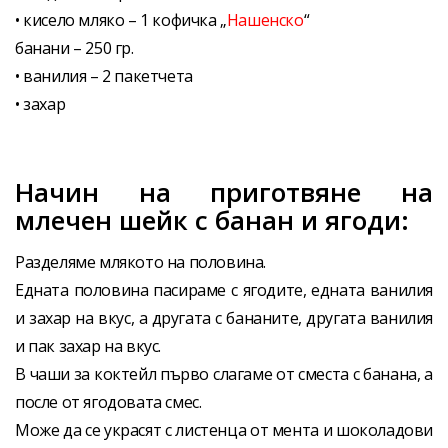
• кисело мляко – 1 кофичка „
Нашенско
“
банани – 250 гр.
• ванилия – 2 пакетчета
• захар
Начин на приготвяне на
млечен шейк с банан и ягоди:
Разделяме млякото на половина.
Едната половина пасираме с ягодите, едната ванилия
и захар на вкус, а другата с бананите, другата ванилия
и пак захар на вкус.
В чаши за коктейл първо слагаме от сместа с банана, а
после от ягодовата смес.
Може да се украсят с листенца от мента и шоколадови