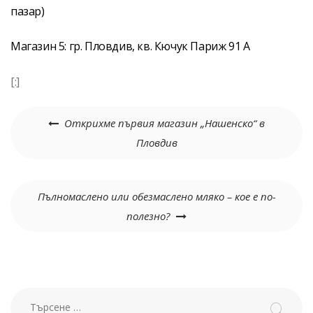
пазар)
Магазин 5: гр. Пловдив, кв. Кючук Париж 91 A
[:]
Навигация
Открихме първия магазин „Нашенско“ в
Пловдив
Пълномаслено или обезмаслено мляко – кое е по-
полезно?
Търсене за: