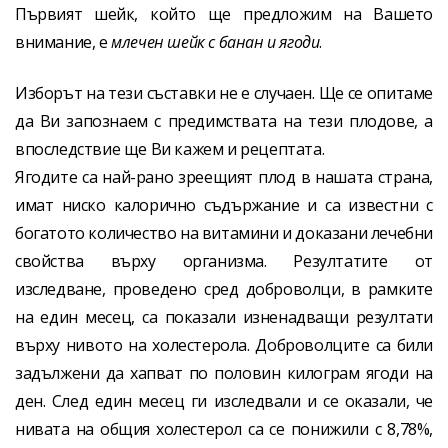
Първият шейк, който ще предложим на Вашето
внимание, е
млечен шейк с банан и ягоди
.
Изборът на тези съставки не е случаен. Ще се опитаме
да Ви запознаем с предимствата на тези плодове, а
впоследствие ще Ви кажем и рецептата.
Ягодите са най-рано зреещият плод в нашата страна,
имат ниско калорично съдържание и са известни с
богатото количество на витамини и доказани лечебни
свойства върху организма. Резултатите от
изследване, проведено сред доброволци, в рамките
на един месец, са показали изненадващи резултати
върху нивото на холестерола. Доброволците са били
задължени да хапват по половин килограм ягоди на
ден. След един месец ги изследвали и се оказали, че
нивата на общия холестерол са се понижили с 8,78%,