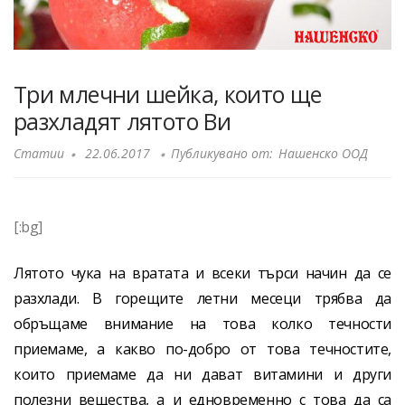
Три млечни шейка, които ще
разхладят лятото Ви
Статии
22.06.2017
Публикувано от:
Нашенско ООД
[:bg]
Лятото чука на вратата и всеки търси начин да се
разхлади. В горещите летни месеци трябва да
обръщаме внимание на това колко течности
приемаме, а какво по-добро от това течностите,
които приемаме да ни дават витамини и други
полезни вещества, а и едновременно с това да са