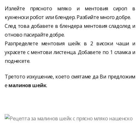
Излейте прясното мляко и ментовия сироп в
кухненски робот или блендер. Разбийте много добре.
След това добавете в блендера ментовия сладолед и
отново пасирайте добре.
Разпределете ментовия шейк в 2 високи чаши и
украсете с ментови листенца. Добавете по 1 сламка и
поднесете.
Третото изкушение, което смятаме да Ви предложим
е
малинов шейк
.