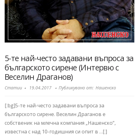
5-те най-често задавани въпроса за
българското сирене (Интервю с
Веселин Драганов)
Статии
19.04.2017
Публикувано от:
Нашенско
[:bg]5-те най-често задавани въпроса за
българското сирене. Веселин Драганов е
собственик на млечна компания „Нашенско“,
известна с над 10-годишния си опит в …[:]