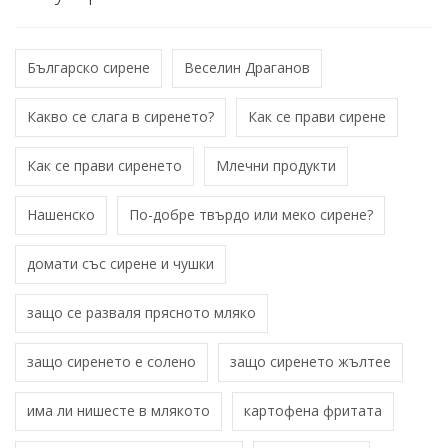
Българско сирене
Веселин Драганов
Какво се слага в сиренето?
Как се прави сирене
Как се прави сиренето
Млечни продукти
Нашенско
По-добре твърдо или меко сирене?
домати със сирене и чушки
защо се разваля прясното мляко
защо сиренето е солено
защо сиренето жълтее
има ли нишесте в млякото
картофена фритата