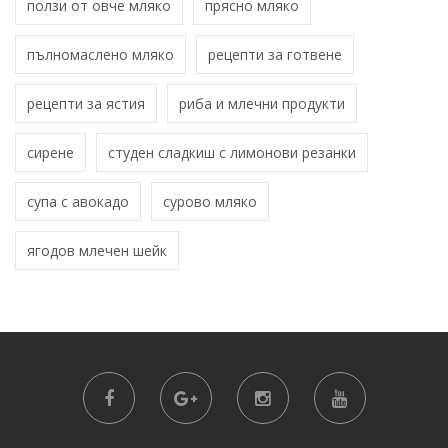
ползи от овче мляко
прясно мляко
пълномаслено мляко
рецепти за готвене
рецепти за ястия
риба и млечни продукти
сирене
студен сладкиш с лимонови резанки
супа с авокадо
сурово мляко
ягодов млечен шейк