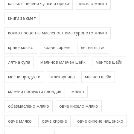
катък с печени чушки и орехи
кисело мляко
книги за смет
колко процента масленост има суровото мляко
краве мляко
краве сирене
летни ястия
лятна супа
малинов млечен шейк
ментов шейк
месни продукти
млекарница
млечен шейк
млечни продукти пловдив
мляко
обезмаслено мляко
овче кисело мляко
овче мляко
овче сирене
овче сирене нашенско