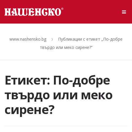
Skip to navigation
Skip to content
Me
www.nashensko.bg
Публикации с етикет „По-добре
твърдо или меко сирене?“
Етикет: По-добре
твърдо или меко
сирене?