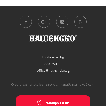
Nashensko.bg
0888 254 890
office@nashensko.bg
© 2019 Nashensko.bg |
SEOMAX - изработка на уеб сайт
Намерете ни