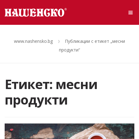
Skip to navigation
Skip to content
Me
www.nashensko.bg
Публикации с етикет „месни
продукти“
Етикет: месни
продукти