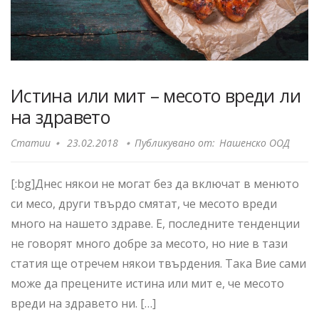
Истина или мит – месото вреди ли
на здравето
Статии
23.02.2018
Публикувано от:
Нашенско ООД
[:bg]Днес някои не могат без да включат в менюто
си месо, други твърдо смятат, че месото вреди
много на нашето здраве. Е, последните тенденции
не говорят много добре за месото, но ние в тази
статия ще отречем някои твърдения. Така Вие сами
може да прецените истина или мит е, че месото
вреди на здравето ни. […]