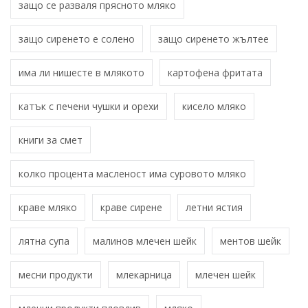
защо се разваля прясното мляко
защо сиренето е солено
защо сиренето жълтее
има ли нишесте в млякото
картофена фритата
катък с печени чушки и орехи
кисело мляко
книги за смет
колко процента масленост има суровото мляко
краве мляко
краве сирене
летни ястия
лятна супа
малинов млечен шейк
ментов шейк
месни продукти
млекарница
млечен шейк