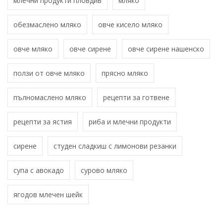
млечни продукти пловдив
мляко
обезмаслено мляко
овче кисело мляко
овче мляко
овче сирене
овче сирене нашенско
ползи от овче мляко
прясно мляко
пълномаслено мляко
рецепти за готвене
рецепти за ястия
риба и млечни продукти
сирене
студен сладкиш с лимонови резанки
супа с авокадо
сурово мляко
ягодов млечен шейк