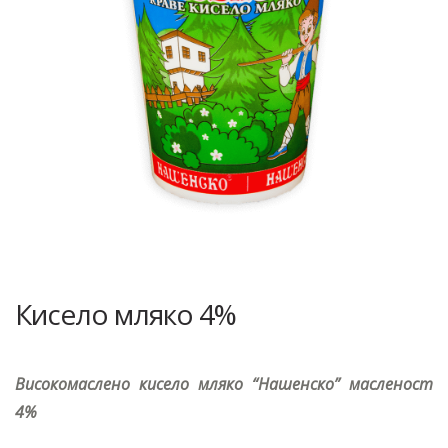
Кисело мляко 4%
Високомаслено кисело мляко “Нашенско” масленост
4%