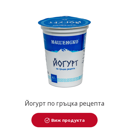
Йогурт по гръцка рецепта
Виж продукта