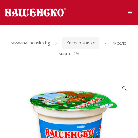
Skip to navigation
Skip to content
Me
www.nashensko.bg
Кисело мляко
Кисело
мляко 4%
🔍