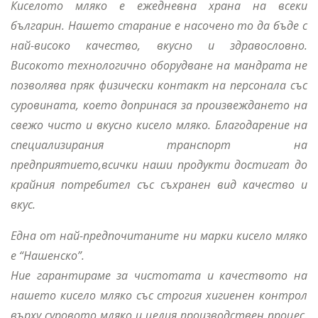
Киселото мляко е ежедневна храна на всеки
българин. Нашето старание е насочено то да бъде с
най-високо качество, вкусно и здравословно.
Високото технологично оборудване на мандрата не
позволява пряк физически контакт на персонала със
суровината, което допринася за произвеждането на
свежо чисто и вкусно кисело мляко. Благодарение на
специализирания транспорт на
предприятието,всички наши продукти достигат до
крайния потребител със съхранен вид качество и
вкус.
Една от най-предпочитаните ни марки кисело мляко
е “Нашенско”.
Ние гарантираме за чистотата и качеството на
нашето кисело мляко със строгия хигиенен контрол
върху суровото мляко и целия производствен процес.