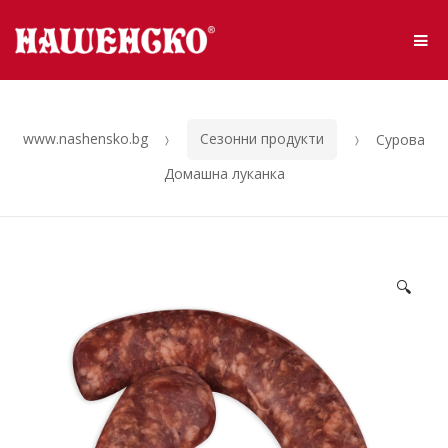
Skip to navigation
Skip to content
Me
www.nashensko.bg
Сезонни продукти
Сурова
Домашна луканка
🔍