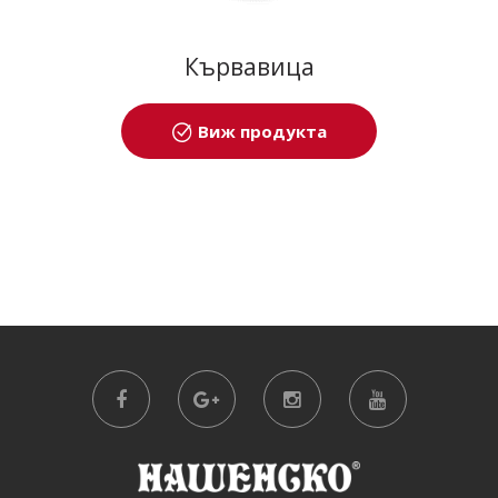
Кървавица
Виж продукта