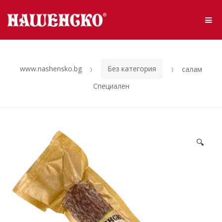
Skip to navigation
Skip to content
Me
www.nashensko.bg
Без категория
салам
Специален
🔍