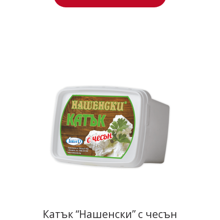
Катък “Нашенски” с чесън