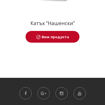
Катък “Нашенски”
Виж продукта